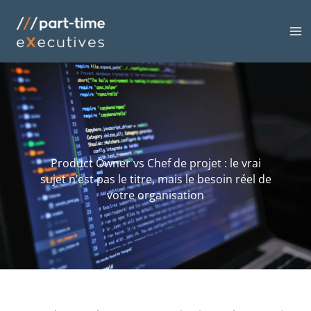
Aller
MA
au
M
contenu
Product Owner vs Chef de projet : le vrai
sujet n’est pas le titre, mais le besoin réel de
votre organisation