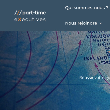
Aller
Qui sommes-nous ?
au
contenu
Nous rejoindre
Réussir votre g